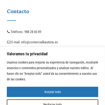
Contacto
Teléfono:
988 28 60 89
E-mail:
info@comercialbautista.es
Valoramos tu privacidad
Usamos cookies para mejorar su experiencia de navegación, mostrarle
anuncios o contenidos personalizados y analizar nuestro tráfico. Al
hacer clic en “Aceptar todo” usted da su consentimiento a nuestro uso
de las cookies.
© Copyright 2025 | Comercial Bautista Materiales De
Construcción |
Aviso legal y Privacidad
|
Accesibilidad
Aceptar todo
Diseñado por
Citiservi Media
Rechazar todo